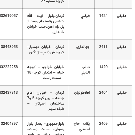
کوچه شماره 27
قی
1424
فيضي
کرمان،بلوار آیت الله
03432619057
هاشمی رفسنجانی،بعد از
پل راه آهن،جنب خیابان
خالداری
قی
2411
جهانداری
کرمان- خيابان بهمنيار-
09138443953
کوچه ش 6 -پاساژ نگين
قی
1420
طالب
خیابان خواجو – کوچه
03432222258
الديني
خیام – ابتدای کوچه 18
– سمت راست
قی
2404
افلاطونيان
کرمان – خيابان امام
03432437813
جمعه – بين کوچه 5 و7
ساختمان اسپکان –
طبقه سوم
قی
2409
يگانه حاج
بلوارجمهوري- بعداز بلوار
09132404897
احمدي
رضوان- سمت راست-
مجتمع ميلاد – واحد