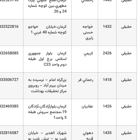
قی
1443
رخشاني
کرمان،ضلع جنوبي پارک
03432529790
مطهري،بين کوچه شماره
24 و 26
قی
1432
خواجه
کرمان،خيابان خواجو
03432522816
حسنی
کوچه شماره 40 غربي 1
رابری
قی
2426
كريمي
کرمان بلوار جمهوری
03432658085
اسلامی برج اول طبقه
دوم واحد C23
قی
1418
رحماني فر
بزرگراه امام – نرسیده به
034333506727
میدان بیرم آباد – روبروی
مرکز تحقیقات بهداشت
قی
1426
عقابيان
کرمان،بلوارآزادگان،آزادگان
03432469385
19،مجتمع سروش طبقه
5 واحد1
قی
1435
دهوئي
شهرک الغدیر – خیابان
03432816587
قريه
شب بو – نبش شب بو