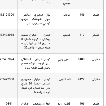
موسي
10
قی
446
مولائي
لوار جمهوري اسلامي-
03412121300
بلوار هوشنگ مرادي
کرماني – برج پ . بل
قی
417
عتيقي
کرمان – خیابان شهید
03432473058
بهشتی – کوچه شماره 8
– برج اطلس ایرانیان –
طبقه سوم – واحد 32
قی
1408
نصري رايني
کرمان،خيابان استقلال
03432437024
بين کوچه 4و6،مجتمع
تجاري امينا طبقه سوم
قی
2422
تاج الدینی
کرمان -بلوار جمهوري
03432472380
اسلامي -بعداز 20 متري
نادر -ساختمان فرد طبقه
دوم – واحد 5
قی
406
قطب زاده
چهارراه ولیعصر – خیابان
0341-