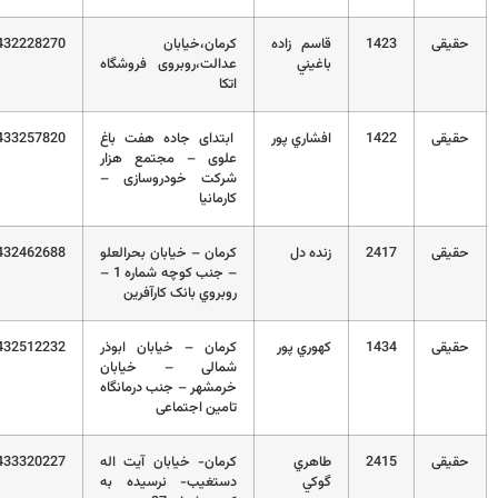
قی
1423
قاسم زاده
کرمان،خیابان
03432228270
باغيني
عدالت،روبروی فروشگاه
اتکا
قی
1422
افشاري پور
ابتدای جاده هفت باغ
03433257820
علوی – مجتمع هزار
شرکت خودروسازی –
کارمانیا
قی
2417
زنده دل
کرمان – خيابان بحرالعلو
03432462688
– جنب کوچه شماره 1 –
روبروي بانک کارآفرين
قی
1434
كهوري پور
کرمان – خیابان ابوذر
03432512232
شمالی – خیابان
خرمشهر – جنب درمانگاه
تامین اجتماعی
قی
2415
طاهري
کرمان- خيابان آيت اله
03433320227
گوكي
دستغيب- نرسيده به