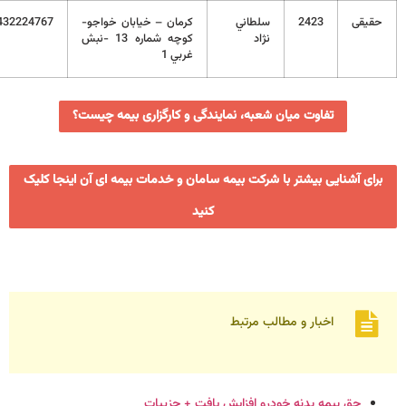
قی
2423
سلطاني
کرمان – خيابان خواجو-
03432224767
نژاد
کوچه شماره 13 -نبش
غربي 1
تفاوت میان شعبه، نمایندگی و کارگزاری بیمه چیست؟
ی آشنایی بیشتر با شرکت بیمه سامان و خدمات بیمه ای آن اینجا کلیک
کنید
اخبار و مطالب مرتبط
حق بیمه بدنه خودرو افزایش یافت + جزییات