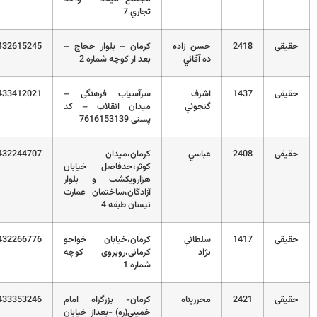
تجاري 7
قی
2418
حسن زاده
کرمان – بلوار حجاج –
03432615245
ده آقائي
بعد ار کوچه شماره 2
قی
1437
اشرف
سرآسیاب فرهنگی –
03433412021
گنجوئي
میدان انقلاب – کد
پستی 7616153139
قی
2408
عباسي
کرمان،میدان
03432244707
کوثر،حدفاصل خیابان
هزارویکشب و بلوار
آزادگان،ساختمان عمارت
نیسان طبقه 4
قی
1417
سلطاني
کرمان،خیابان خواجو
03432266776
نژاد
کرمانی،روبروی کوچه
شماره 1
قی
2421
محررپناه
کرمان- بزرگراه امام
03433353246
خميني(ره) -بعداز خيابان