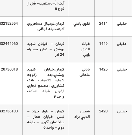
آيت اله دستغيب- قبل از
کوچ 6
قی
2414
تقوي بافتي
کرمان،ترمینال مسافربری
03432152554
آدینه،طبقه فوقانی
قی
1449
غياث
کرمان – خيابان شهيد
03432444960
الديني
بهشتي – نبش سه راه
رايني
24 آذر
قی
1425
بابائی
کرمان،خيابان شهيد
09120736018
ماهانی
بهشتي،بعد ازکوچه
شماره 12،جنب بانک
کشاورزي ،مجتمع تجاري
ارغوان طبقه همکف
واحد 9
قی
2420
شمس
کرمان – بلوار جهاد –
03432736103
الديني نژاد
نبش خیابان عطار –
ساختمان آذرین – طبقه
دوم – واحد 6