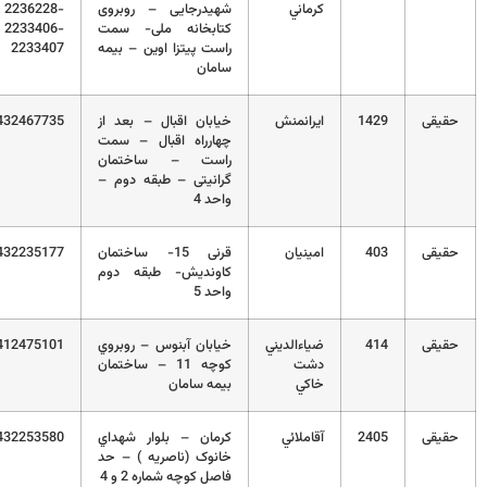
كرماني
شهیدرجایی – روبروی
2236228-
کتابخانه ملی- سمت
2233406-
راست پیتزا اوین – بیمه
2233407
سامان
قی
1429
ايرانمنش
خیابان اقبال – بعد از
03432467735
چهارراه اقبال – سمت
راست – ساختمان
گرانیتی – طبقه دوم –
واحد 4
قی
403
امينيان
قرنی 15- ساختمان
03432235177
کاوندیش- طبقه دوم
واحد 5
قی
414
ضياءالديني
خيابان آبنوس – روبروي
03412475101
دشت
کوچه 11 – ساختمان
خاكي
بيمه سامان
قی
2405
آقاملائي
کرمان – بلوار شهداي
03432253580
خانوک (ناصريه ) – حد
فاصل کوچه شماره 2 و 4