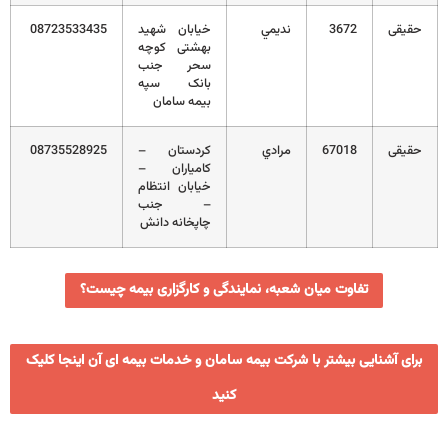
حقیقی
3672
نديمي
خیابان شهید
08723533435
بهشتی کوچه
سحر جنب
بانک سپه
بیمه سامان
حقیقی
67018
مرادي
کردستان –
08735528925
کامياران –
خيابان انتظام
– جنب
چاپخانه دانش
تفاوت میان شعبه، نمایندگی و کارگزاری بیمه چیست؟
برای آشنایی بیشتر با شرکت بیمه سامان و خدمات بیمه ای آن اینجا کلیک
کنید