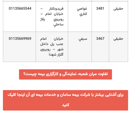
حقیقی
3481
غواصي
فريدونکنار –
01135665544
كناري
خيابان امام –
روبروي پلاژ
ساحلي
حقیقی
3467
سيفي
خیابان امام
01135669969
جنب پل داخل
شهر – روبروی
گلزار شهدا
تفاوت میان شعبه، نمایندگی و کارگزاری بیمه چیست؟
برای آشنایی بیشتر با شرکت بیمه سامان و خدمات بیمه ای آن اینجا کلیک
کنید