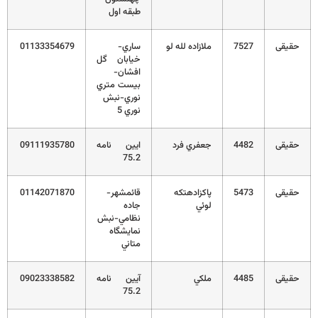
طبقه اول
حقیقی
7527
ملازاده لله لو
ساري-
01133354679
خيابان گل
افشان-
بيست متري
نوري-نبش
نوري 5
حقیقی
4482
جعفري فرد
ايين نامه
09111935780
75.2
حقیقی
5473
پاكزادهتكه
قائمشهر-
01142071870
لوئي
جاده
نظامي-نبش
نمايشگاه
متاني
حقیقی
4485
ملكي
آيين نامه
09023338582
75.2