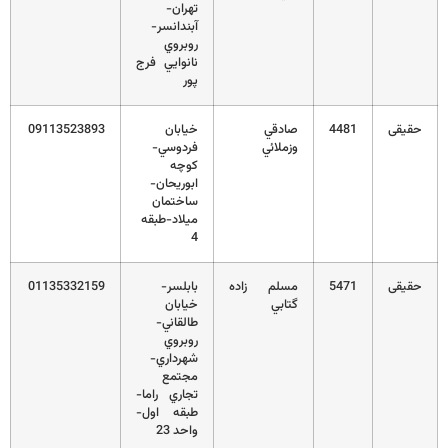
تهران-
آبندانسر-
روبروي
نانوايي فرج
پور
حقیقی
4481
صادقي
خيابان
09113523893
وزملائي
فردوسي-
کوچه
ابوريحان-
ساختمان
ميلاد-طبقه
4
حقیقی
5471
مسلم زاده
بابلسر-
01135332159
گتابي
خيابان
طالقاني-
روبروي
شهرداري-
مجتمع
تجاري راما-
طبقه اول-
واحد 23