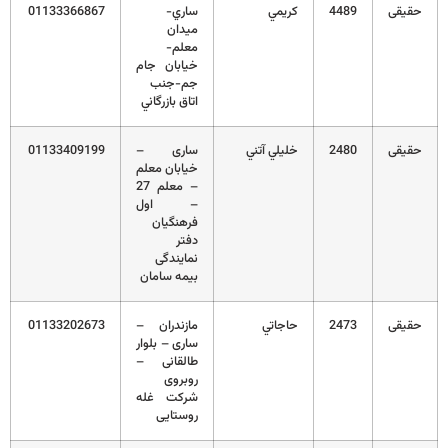
حقیقی
4489
كريمي
ساري-
01133366867
ميدان
معلم-
خيابان جام
جم-جنب
اتاق بازرگاني
حقیقی
2480
خليلي آتني
ساری –
01133409199
خیابان معلم
– معلم 27
– اول
فرهنگیان
دفتر
نمایندگی
بیمه سامان
حقیقی
2473
حاجاتي
مازندران –
01133202673
ساری – بلوار
طالقانی –
روبروی
شرکت غله
روستایی