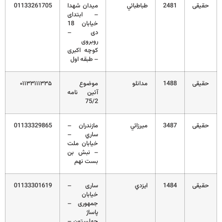
حقیقی
2481
طباطبائي
میدان شهدا
01133261705
– ابتدای
خیابان 18
دی –
روبروی
کوچه اکبری
– طبقه اول
حقیقی
1488
مدانلو
موضوع
۰۱۱۳۳۱۱۱۳۳۵
آئین نامه
75/2
حقیقی
3487
ميرزائي
مازندران –
01133329865
ساري –
خيابان ملت
– نبش بن
بست نهم
حقیقی
1484
ايزدي
ساری –
01133301619
خیابان
جمهوری –
پاساژ
چهلستون –