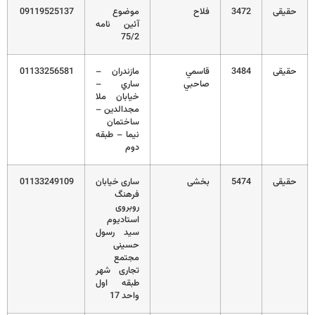
حقیقی
3472
فلاح
موضوع
09119525137
آئین نامه
75/2
حقیقی
3484
قاسمي
مازندران –
01133256581
صاحبي
ساري –
خيابان ملا
مجدالدين –
ساختمان
نيما – طبقه
دوم
حقیقی
5474
بخشی
ساری خیابان
01133249109
فرهنگ
روبروی
استادیوم
سید رسول
حسینی
مجتمع
تجاری شهر
طبقه اول
واحد 17