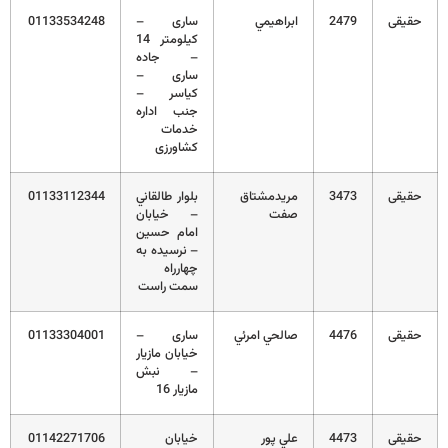
حقیقی
2479
ابراهيمي
ساری –
01133534248
کیلومتر 14
– جاده
ساری –
کیاسر –
جنب اداره
خدمات
کشاورزی
حقیقی
3473
مريدمشتاق
بلوار طالقاني
01133112344
صفت
– خيابان
امام حسين
– نرسيده به
چهارراه
سمت راست
حقیقی
4476
صالحي امرئي
ساری –
01133304001
خیابان مازیار
– نبش
مازیار 16
حقیقی
4473
علي پور
خيابان
01142271706