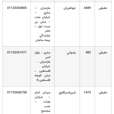
حقیقی
3489
جواهريان
مازندران –
01133304805
ساري –
خيابان ملت
– نبش بن
بست اول –
دفتر
نمايندگي
بيمه سامان
حقیقی
482
رضواني
ساری ، بلوار
01133391971
امیر
مازندرانی ،
خیابان
فلسطین ،
نبش کوچه
فلسطین 6
حقیقی
1473
شيرزادمرگاوي
ميدان امام
01133606758
– خيابان
بعثت –
جنب
مجتمع