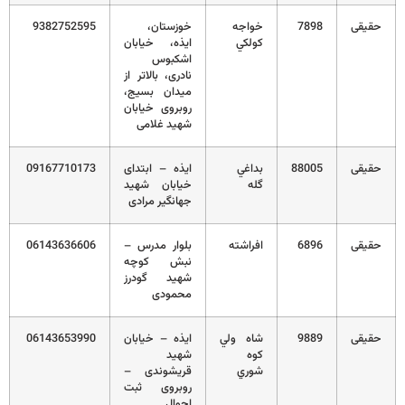
حقیقی
7898
خواجه
خوزستان،
9382752595
كولكي
ایذه، خیابان
اشکبوس
نادری، بالاتر از
میدان بسیج،
روبروی خیابان
شهید غلامی
حقیقی
88005
بداغي
ایذه – ابتدای
09167710173
گله
خیابان شهید
جهانگیر مرادی
حقیقی
6896
افراشته
بلوار مدرس –
06143636606
نبش کوچه
شهید گودرز
محمودی
حقیقی
9889
شاه ولي
ایذه – خیابان
06143653990
كوه
شهید
شوري
قریشوندی –
روبروی ثبت
احوال