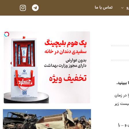
و
تماس با ما
ببینید.
 در زمان
لیست زیر
 .. را