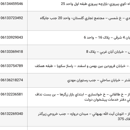
-کوي پيروزي-بازارچه پيروزي طبقه اول واحد 25
06134459546
اهواز- کوي سعدي – خ شمس – مجتمع تجاري گلستان- واحد 20 جنب جايگاه
06133723492
– واحد 6
06133929043
 – خيابان آبان غربي – پلاک 8
06133369418
 – خيابان فروردين بين بهمن و اسفند – پاساژ سکويا – طبقه همکف
06133754789
تر – خيابان ساحلي – جنب رستوران مهدي
06136218274
 – خ طالقاني – خ خوانساري – ابتداي بازار زرگرها – بن بست نداف
06132236581
ني دفتر خدمات پيشخوان دولت
 – اتوبان آيت الله بهبهاني – ميدان دروازه – جنب خروجي زيرگذر
06132269340
 375