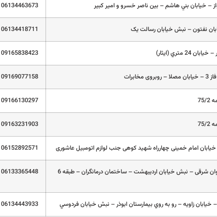
 – خيابان بني هاشم – بين ناصر خسرو و امير کبير
06134463673
ان نفتون – نبش خیابان رسالت یک
06134418711
 24 متري (ايثار)
09165838423
ی مخابرات
09169077158
75/
09166130297
75/
09163231903
ابان امام خمینی چهارراه شهید کوهی جنب لوازم اتومبیل عاشوری
06152892571
کیانپارس – پهلوان شرقی – نبش خیابان اردیبهشت – ساختمان درمانگران – طبقه 6
06133365448
 خيابان زاويه – رو به روي بيمارستان ابوذر – نبش خيابان فردوسي
06134443933