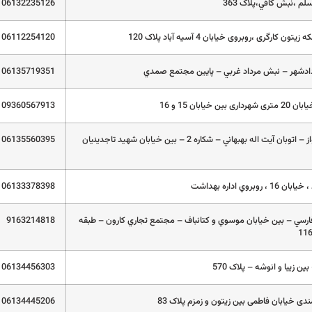
لم ،نبش کافي،پلاک 363
06132235126
ن کارگری ،روبروی خیابان 4 آسیه آباد پلاک 120
06112254120
06135719351
 خیابان 15 و 16
09360567913
خوزستان – اهواز – اتوبان آيت اله بهبهاني – شکاره 2 – بين خيابان شهيد تاجدينيان
06135560395
روبروي اداره بهداشت
06133378398
ارسي – بين خيابان موسوي و کتانباف – مجتمع تجاري کارون – طبقه
9163214818
بین زیبا و انوشه – پلاک 570
06134456303
ندی خیابان فاطمی بین زیتون و زمزم پلاک 83
06134445206