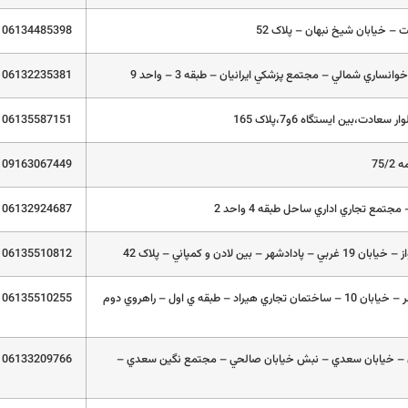
 – خيابان شيخ نبهان – پلاک 52
06134485398
انساري شمالي – مجتمع پزشکي ايرانيان – طبقه 3 – واحد 9
06132235381
06135587151
75/
09163067449
مجتمع تجاري اداري ساحل طبقه 4 واحد 2
06132924687
ر – بين لادن و کمپاني – پلاک 42
06135510812
اهواز – پادادشهر – خيابان 10 – ساختمان تجاري هيراد – طبقه ي اول – راهروي دوم
06135510255
ن – خيابان سعدي – نبش خيابان صالحي – مجتمع نگين سعدي –
06133209766