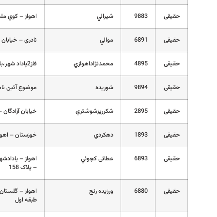
حقیقی
9883
شيرالي
اهواز – کوي ملت
حقیقی
6891
موالي
نادري – خيابان خو
حقیقی
4895
محمدنژاداهوازي
فاز2پاداد شهر،بلوار سعادت،بين ايستگاه 6و7،پلاک 165
حقیقی
9894
شوريده
موضوع آئين نامه 2
حقیقی
2895
شكرريزشوشتري
خيابان آزادگان – 
حقیقی
1893
دهكردي
خوزستان – اهواز – خيابان 19 غربي – پادادشه
حقیقی
6893
عطائي كچوئي
– پلاک 158
حقیقی
6880
ورزيده رنج
اهواز – گلستا
طبقه اول