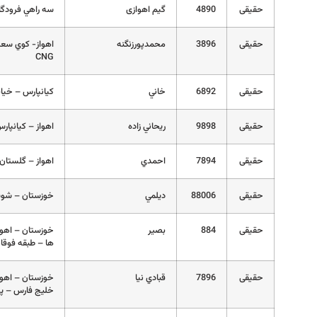
حقیقی
4890
گیم اهوازی
سه راهي فرودگاه
حقیقی
3896
محمدپورزنگنه
CNG
حقیقی
6892
خاني
کیانپارس – خیابان 4 شرقی – پلاک 16 
حقیقی
9898
ريحاني زاده
اهواز – کيانپارس
حقیقی
7894
احمدي
اهواز – گلستان
حقیقی
88006
ديلمي
خوزستان – شوش
حقیقی
884
بصير
خوزستان – اهواز
ها – طبقه فوقا
حقیقی
7896
قبادي نيا
خوزستان – اهواز
خليج فارس – پلاک