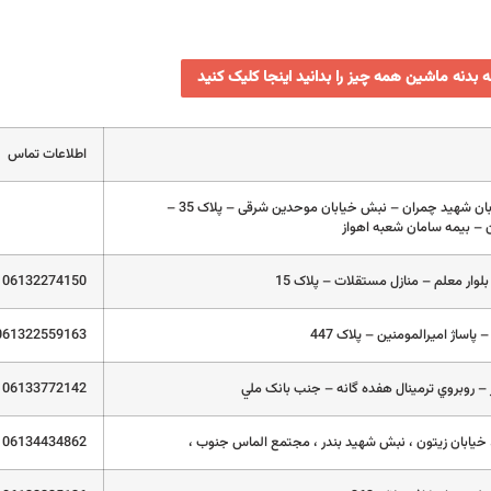
ه بدنه ماشین همه چیز را بدانید اینجا کلیک کنید
اطلاعات تماس
کیانپارس – خیابان شهید چمران – نبش خیابان موحدین شرقی – پلاک 35 –
– بیمه سامان شعبه اهواز
بلوار معلم – منازل مستقلات – پلاک 15
06132274150
پاساژ اميرالمومنين – پلاک 447
061322559163
– روبروي ترمينال هفده گانه – جنب بانک ملي
06133772142
 خيابان زيتون ، نبش شهيد بندر ، مجتمع الماس جنوب ،
06134434862