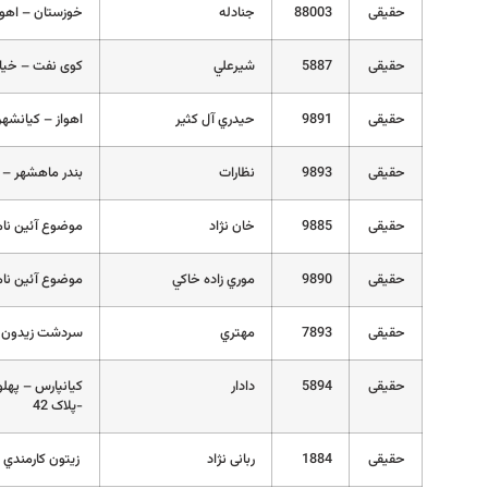
حقیقی
88003
جنادله
خوزستان – اهواز
حقیقی
5887
شيرعلي
کوی نفت – خیاب
حقیقی
9891
حيدري آل كثير
اهواز – کيانشهر – خيابان
حقیقی
9893
نظارات
بندر ماهشهر – فاز 3 – خیابان مصلا – روبرو
حقیقی
9885
خان نژاد
موضوع آئين نامه 2
حقیقی
9890
موري زاده خاكي
موضوع آئين نامه 2
حقیقی
7893
مهتري
سردشت زیدون خی
حقیقی
5894
دادار
-پلاک 42
حقیقی
1884
ربانی نژاد
زيتون کارمندي –