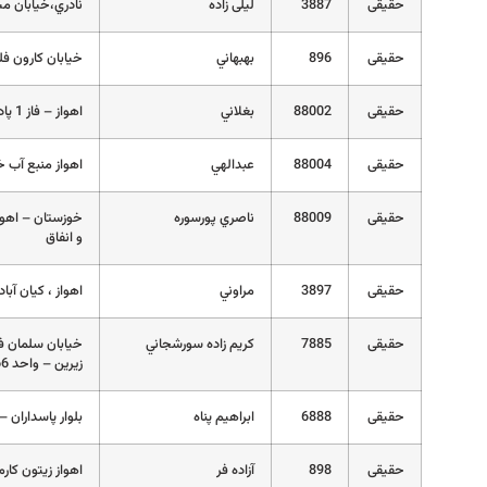
حقیقی
3887
لیلی زاده
نادري،خيابان مس
حقیقی
896
بهبهاني
خیابان کارون فلکه زیتو
حقیقی
88002
بغلاني
اهواز – فاز 1 پادادشهر – نبش مرداد غربي – پايين مجتمع صمدي
حقیقی
88004
عبدالهي
اهواز منبع آب خیابان 20 متری شهرداری بین
حقیقی
88009
ناصري پورسوره
و انفاق
حقیقی
3897
مراوني
اهواز ، كيان آباد ، خيابان 16 ، 
حقیقی
7885
كريم زاده سورشجاني
خيابان سلمان ف
زيرين – واحد 1166
حقیقی
6888
ابراهيم پناه
بلوار پاسداران – 
حقیقی
898
آزاده فر
اهواز زیتون کارم