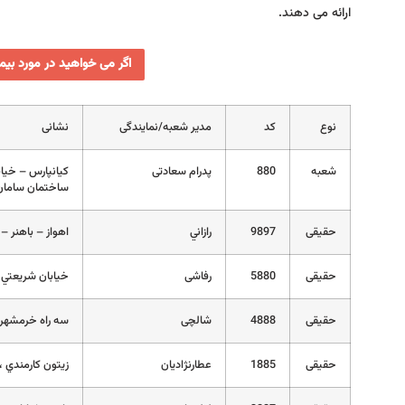
ارائه می دهند.
اگر می خواهید در مورد بیم
نوع
کد
مدیر شعبه/نمایندگی
نشانی
شعبه
880
پدرام سعادتی
ساختمان سامان 
حقیقی
9897
رازاني
اهواز – باهنر – 
حقیقی
5880
رفاشی
خيابان شريعتي – 
حقیقی
4888
شالچی
سه راه خرمشهر 
حقیقی
1885
عطارنژاديان
زيتون کارمندي ،