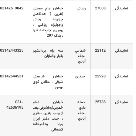
نمایندگی
27088
رضائي
خیابان امام خمینی
03142619842
(غربی ) حدفاصل
چهارراه رجائی
وچهارراه ریاضی ،
روبروی چاپخانه تنها
، پلاک 297
نمایندگی
22112
شماعي
سه راه یزدانشهر
03142443325
نجف
بلوار جانبازان
آبادي
نمایندگی
22928
حيدري
خیابان شریعتی
03142644531
شرقی ، مقابل کوی
بهمن
نمایندگی
25788
حمله
خیابان امام
031-
داري
خمینی(ره)شرقی،بعد
42636195
نجف
از پمپ بنزین ستاری
آبادي
، جنب دفتر ایران
پیما ودفترخانه
کسمائی