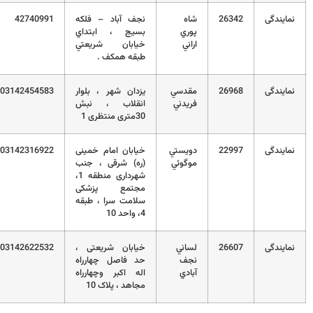
نمایندگی
26342
شاه
نجف آباد – فلکه
42740991
پوري
بسيج ، ابتداي
اراني
خيابان شريعتي
طبقه همکف .
نمایندگی
26968
مقدسي
یزدان شهر ، بلوار
03142454583
فريدني
انقلاب ، نبش
30متری منتظری 1
نمایندگی
22997
دويستي
خیابان امام خمینی
03142316922
موگوئي
(ره) شرقی ، جنب
شهرداری منطقه 1،
مجتمع پزشکی
سلامت سرا ، طبقه
4، واحد 10
نمایندگی
26607
لساني
خیابان شریعتی ،
03142622532
نجف
حد فاصل چهارراه
آبادي
اله اکبر وچهارراه
مجاهد ، پلاک 10