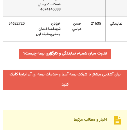
همکف،کدپستي
4674145388
نمایندگی
21635
حسن
خيابان
54622720
عباسي
شهدا،ساختمان
جعفري،طبقه اول
تفاوت میان شعبه، نمایندگی و کارگزاری بیمه چیست؟
برای آشنایی بیشتر با شرکت بیمه آسیا و خدمات بیمه ای آن اینجا کلیک
کنید
اخبار و مطالب مرتبط