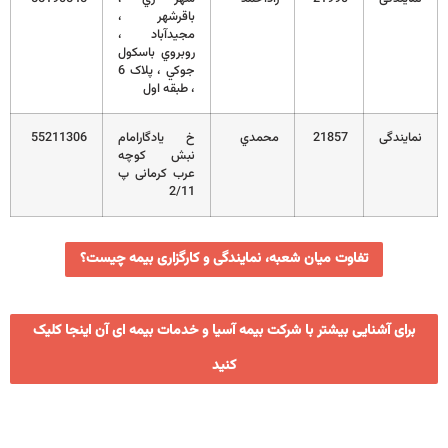
باقرشهر ،
مجيدآباد ،
روبروي باسکول
جوکي ، پلاک 6
، طبقه اول
نمایندگی
21857
محمدي
خ یادگارامام
55211306
نبش کوچه
عرب کرمانی پ
2/11
تفاوت میان شعبه، نمایندگی و کارگزاری بیمه چیست؟
برای آشنایی بیشتر با شرکت بیمه آسیا و خدمات بیمه ای آن اینجا کلیک
کنید