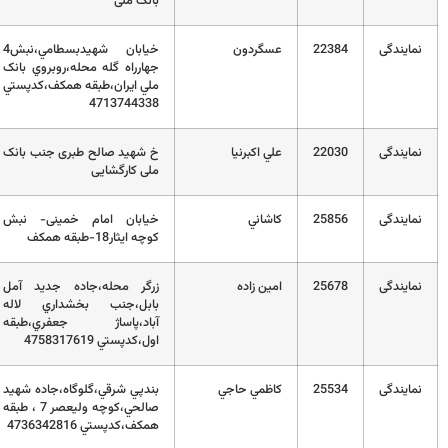
بانک ملی
2
عسگردون
خيابان شهيدبسطامي،نبش4
01132193490-
جهارراه گله محله،روبروي بانک
01132191721
ملي ايران،طبقه همکف،کدپستي
4713744338
2
علي اكبرنيا
خ شهید صالح طبری جنب بانک
0111-2227500
ملی کارگشایی
2
كاشاني
خیابان امام خمینی- نبش
01132310178
کوچه ایثار18-طبقه همکف
2
امين زاده
زرگر محله،جاده جديد آمل
01132563534
بابل،جنب بخشداري لاله
آباد،پاساژ جعفري،طبقه
اول،کدپستي 4758317619
2
كاظمي حاجي
بندپي شرقي،گلوگاه،جاده شهيد
01132723624
صالحي،کوچه وليعصر 7 ، طبقه
همکف،کدپستي 4736342816