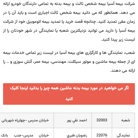
شخص ثالث و بیمه بدنه به تمامی دارندگان خودرو ارائه
می دانید بیمه شخص ثالث اجباری است و باید آن را در
. چنانچه قصد خرید یا تمدید بیمه اتوموبیل خود از شرکت
 توانید نزدیکترین شعبه یا نمایندگی در شهر خودتان را از
ارگزاری های بیمه آسیا در لیست زیر تمامی خدمات بیمه
ن و موتور سیکلت، مهندسی، بیمه عمر، آتش سوزی و .. را
مورد بیمه بدنه ماشین همه چیز را بدانید اینجا کلیک
کنید
3
احمد نقي پور
خیابان مدرس -چهارراه شهربانی
2
رضويان طبري
خیابان مدرس-جنب بانک
01112222218-