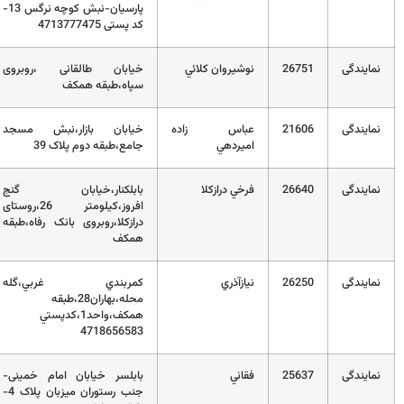
پارسیان-نبش کوچه نرگس 13-
01112222712
کد پستی 4713777475
2
نوشيروان كلائي
خیابان طالقانی ،روبروی
32220420
سپاه،طبقه همکف
2
عباس زاده
خیابان بازار،نبش مسجد
01112200931
اميردهي
جامع،طبقه دوم پلاک 39
2
فرخي درازكلا
بابلکنار،خیابان گنج
01132634215
افروز،کیلومتر 26،روستای
درازکلا،روبروی بانک رفاه،طبقه
همکف
2
نيازآذري
کمربندي غربي،گله
32199774
محله،بهاران28،طبقه
همکف،واحد1،کدپستي
4718656583
2
فقاني
بابلسر خیابان امام خمینی-
01135364468
جنب رستوران میزبان پلاک 4-