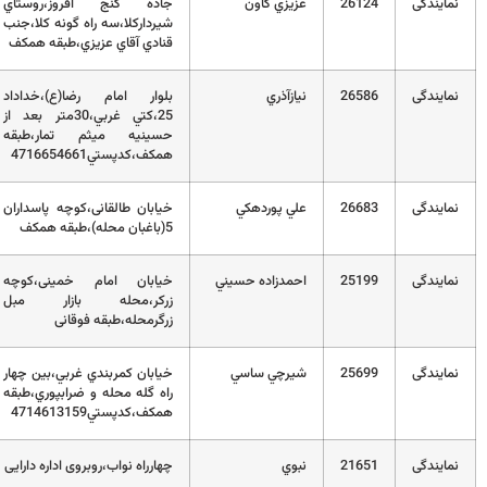
2
عزيزي گاون
جاده گنج افروز،روستاي
01132433665
شيردارکلا،سه راه گونه کلا،جنب
قنادي آقاي عزيزي،طبقه همکف
2
نيازآذري
بلوار امام رضا(ع)،خداداد
01132286005
25،کتي غربي،30متر بعد از
حسينيه ميثم تمار،طبقه
همکف،کدپستي4716654661
2
علي پوردهكي
خیابان طالقانی،کوچه پاسداران
32205493
5(باغبان محله)،طبقه همکف
2
احمدزاده حسيني
خیابان امام خمینی،کوچه
32200058
زرکر،محله بازار مبل
زرگرمحله،طبقه فوقانی
2
شيرچي ساسي
خيابان کمربندي غربي،بين چهار
01132333312
راه گله محله و ضرابپوري،طبقه
همکف،کدپستي4714613159
2
نبوي
چهارراه نواب،روبروی اداره دارایی
2289787