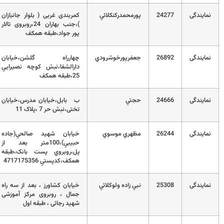
2
پورمحمدركنكلائي
کمربندی غربی ( بلوار جانبازان
01132227100
)،جنب بهاران 24،روبروی تالار
پور جواد،طبقه همکف
2
جعفرپورخوشرودي
چهارراه گلشن،خيابان
32191084
دارالشفا،نبش کوچه نصيرايي
25،طبقه همکف
2
حجتي
ب بابل،خیابان مدرس،خیابان
01113239310
تختی،نبش حر 7 ،پلاک 11
2
مظهري موسوي
خيابان شهيد صالحي(جاده
01132142408
حبيبي)،100متر بعد از
پل،روبروي پست بانک،طبقه
همکف،کدپستي 4717175356
2
نبي زاده ولوكلائي
خیابان کشاورز ، بعد از سه راه
32210652
جمال ، روبروی مرکز آموزشی
شهید رجائی ، طبقه اول