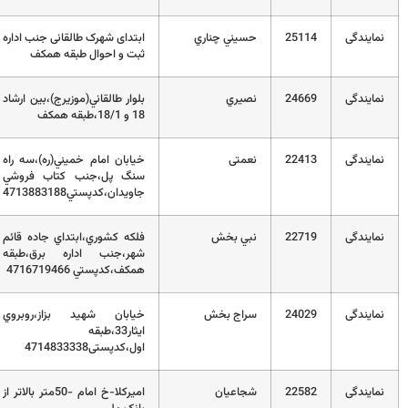
2
حسيني چناري
ابتدای شهرک طالقانی جنب اداره
32191156-7
ثبت و احوال طبقه همکف
2
نصيري
بلوار طالقاني(موزيرج)،بين ارشاد
01132044051
18 و 18/1،طبقه همکف
2
نعمتی
خيابان امام خميني(ره)،سه راه
32364829-
سنگ پل،جنب کتاب فروشي
32364260
جاويدان،کدپستي4713883188
2
نبي بخش
فلکه کشوري،ابتداي جاده قائم
32262088-
شهر،جنب اداره برق،طبقه
32257488-
همکف،کدپستي 4716719466
32266614
2
سراج بخش
خيابان شهيد بزاز،روبروي
01132478707
ايثار33،طبقه
اول،کدپستی4714833338
2
شجاعيان
امیرکلا-خ امام -50متر بالاتر از
3245814