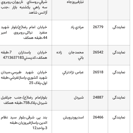
تبارفيروزجاه
شرقي،روستاي ناريوران،روبروي
سه راهي يکشنبه بازار ،جنب
آژانس شاهد
2
مرادي راد
خیابان امام رضا(ع)بلوار شهید
43247481
منفرد نیاکی،روبروی امیر
44،طبقه همکف
2
محمدجان زاده
خيابان پاسداران 7،طبقه
01132197840
بائي
همکف،کدپستي4713637183
2
عباس نژادتركي
خيابان شهيد طبرسي،ميدان
01132259004
شهيد کشوري،پاساژتفرشي،طبقه
اول،پلاک 25
2
شيردل
بلوارامام رضا(ع)،جنب جرثقيل
32262050-
شيردل،پلاک758،طبقه همکف
32262025
2
اسدپوردرويش
بند پی شرقی،بلوار سید نظام
32724480
الدین،پاساژفیروزیان،طبقه
3،واحد12