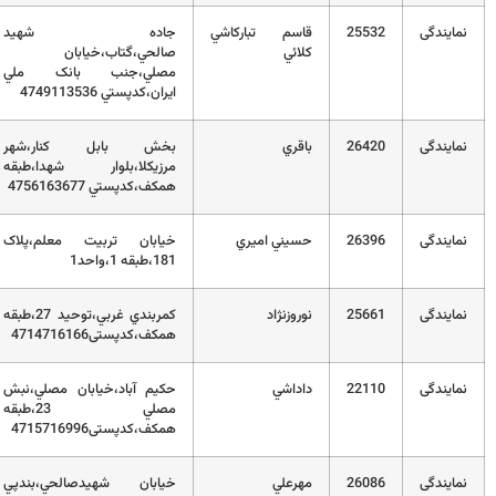
2
قاسم تباركاشي
جاده شهيد
32452867
كلائي
صالحي،گتاب،خيابان
مصلي،جنب بانک ملي
ايران،کدپستي 4749113536
2
باقري
بخش بابل کنار،شهر
32638188
مرزيکلا،بلوار شهدا،طبقه
همکف،کدپستي 4756163677
2
حسيني اميري
خيابان تربيت معلم،پلاک
32379377
181،طبقه 1،واحد1
2
نوروزنژاد
کمربندي غربي،توحيد 27،طبقه
32313135
همکف،کدپستی4714716166
2
داداشي
حکیم آباد،خيابان مصلي،نبش
32332157
مصلي 23،طبقه
همکف،کدپستی4715716996
2
مهرعلي
خيابان شهيدصالحي،بندپي
01132027825