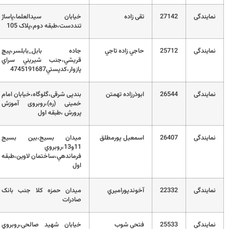
2
تقی زاده
خيابان سيدالعلما،پاساژ
01132291231
تنددست،طبقه دوم،پلاک 105
2
حاجي زاده تاجي
جاده بابل_بابلسر،پيچ
32381175
قريشي،جنب شيريني سراي
پازوار،کدپستي4745191687
2
ابوذرزاده تهمتن
بندپی شرقی،گلوگاه،خیابان امام
01132720054
خمینی (ره)،روبروی آموزش
پرورش ،طبقه اول
2
اسمعيل پورمطلق
ميدان بسيج،بين بسيج
32303230
11و13،روبروي
فرماندهي،ساختمان لاوين،طبقه
اول
2
آخوندپوراميري
میدان حمزه کلا جنب بانک
01113263063
صادرات
2
فتحي شوب
خيابان شهيد صالحي،روبروي
32207182