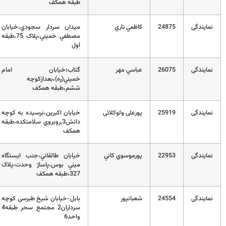
طبقه همکف
2
كاظمي تاري
ميدان سردار سجودي،خيابان
32204511
مصطفي خميني،پلاک 75،طبقه
اول
2
عباسي مهر
گتاب؛خيابان امام
01132455535
خميني(ره)،بعدازکوچه
ششم،طبقه همکف
2
پورعلی ولوكلائی
خيابان اکبرين،نرسيده به کوچه
01132256079
دانش3,روبروي سلامتکده،طبقه
همکف
2
پورموسوي كاني
خيابان طالقاني،جنب ايستگاه
32298830
ميني بوس،پاساژ وحدت،پلاک
327،طبقه همکف
2
شعبانپور
بابل-خیابان شیخ طبرسی کوچه
011-32288995
سرداران2 مجتمع سحر طبقه4
واحد6