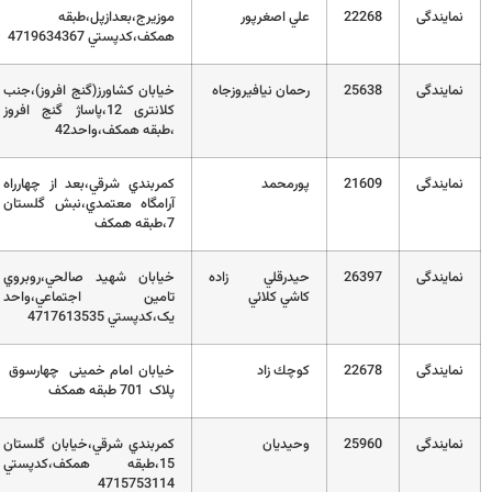
2
علي اصغرپور
موزيرج،بعدازپل،طبقه
32271179-
همکف،کدپستي 4719634367
32275425
2
رحمان نيافيروزجاه
خیابان کشاورز(گنج افروز)،جنب
01132293860
کلانتری 12،پاساژ گنج افروز
،طبقه همکف،واحد42
2
پورمحمد
کمربندي شرقي،بعد از چهارراه
32379759-
آرامگاه معتمدي،نبش گلستان
32379024
7،طبقه همکف
2
حيدرقلي زاده
خيابان شهيد صالحي،روبروي
32208927
كاشي كلائي
تامين اجتماعي،واحد
يک،کدپستي 4717613535
2
كوچك زاد
خیابان امام خمینی چهارسوق
0111-2225169
پلاک 701 طبقه همکف
2
وحيديان
کمربندي شرقي،خيابان گلستان
–
15،طبقه همکف،کدپستي
4715753114