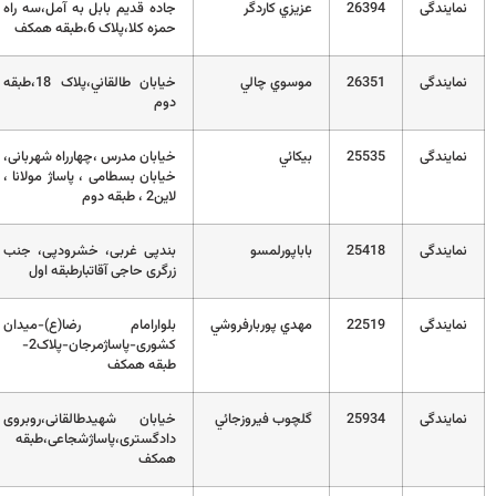
2
عزيزي كاردگر
جاده قديم بابل به آمل،سه راه
32123379
حمزه کلا،پلاک 6،طبقه همکف
2
موسوي چالي
خيابان طالقاني،پلاک 18،طبقه
01132220214
دوم
2
بيكائي
خیابان مدرس ،چهارراه شهربانی،
32475598
خیابان بسطامی ، پاساژ مولانا ،
لاین2 ، طبقه دوم
2
باباپورلمسو
بندپی غربی، خشرودپی، جنب
32522044
زرگری حاجی آقاتبارطبقه اول
2
مهدي پوربارفروشي
بلوارامام رضا(ع)-میدان
0111-2256551
کشوری-پاساژمرجان-پلاک2-
طبقه همکف
2
گلچوب فيروزجائي
خیابان شهیدطالقانی،روبروی
32198688
دادگستری،پاساژشجاعی،طبقه
همکف