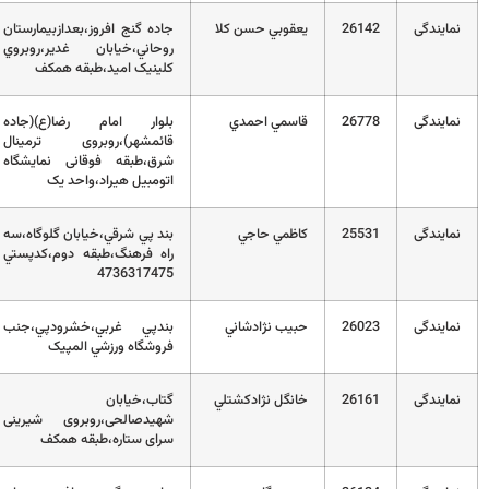
2
يعقوبي حسن كلا
جاده گنج افروز،بعدازبيمارستان
01132230431
روحاني،خيابان غدير،روبروي
کلينيک اميد،طبقه همکف
2
قاسمي احمدي
بلوار امام رضا(ع)(جاده
32284333
قائمشهر)،روبروی ترمینال
شرق،طبقه فوقانی نمایشگاه
اتومبیل هیراد،واحد یک
2
كاظمي حاجي
بند پي شرقي،خيابان گلوگاه،سه
32725822
راه فرهنگ،طبقه دوم،کدپستي
4736317475
2
حبيب نژادشاني
بندپي غربي،خشرودپي،جنب
01132525035
فروشگاه ورزشي المپيک
2
خانگل نژادكشتلي
گتاب،خیابان
01132624065
شهیدصالحی،روبروی شیرینی
سرای ستاره،طبقه همکف