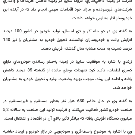
شركت در زمينه داخلي‌سازي، افزود: سايپا در زمينه كاهش هزينه‌ها و واگذاري
شركت‌هاي غيرسودده و مازاد خود اقدامات مهمي انجام داد كه در آينده اين
خودروساز آثار مطلوبي خواهد داشت.
به گفته وي در دو ماه آذر و دي امسال، توليد خودرو در كشور 100 درصد
افزايش يافت و خودروسازان توانستند تحويل خودرو به مشتريان را نيز 140
درصد نسبت به مدت مشابه سال گذشته افزايش دهند.
زرندي با اشاره به موفقيت سايپا در زمينه به‌صفر رساندن خودروهاي داراي
كسري قطعات، تأكيد كرد: تعهدات برجاي مانده از گذشته 35 درصد كاهش
يافته و ادامه اين روند، موجب بهبود وضعيت توليد و تحويل خودرو به مشتريان
خواهد شد.
به گفته وي در حال حاضر 630 هزار نفر به‌طور مستقيم و غيرمستقيم در
صنعت خودرو كشور فعاليت مي‌كنند و ظرفيت توليد اين صنعت به سالانه 5,2
ميليون دستگاه افزايش يافته كه بيانگر تأثير بالاي آن در اقتصاد و اشتغال است.
وي با اشاره به موضوع واسطه‌گري و سودجويي در بازار خودرو و ايجاد حاشيه