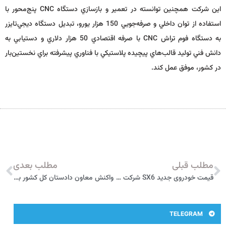
اين شركت همچنين توانسته در تعمير و بازسازي دستگاه
CNC
پنج‌محور با
استفاده از توان داخلي و صرفه‌جويي 150 هزار يورو، تبديل دستگاه ديجي‌تايزر
به دستگاه فوم تراش
CNC
با صرفه اقتصادي 50 هزار دلاري و دستيابي به
دانش فني توليد قالب‌هاي پيچيده پلاستيكي با فناوري پيشرفته براي نخستين‌بار
در كشور، موفق عمل كند.
مطلب قبلی
مطلب بعدی
قیمت خودروی جدید SX6 شرکت خودروسازی فردا در ایران اعلام شد
واکنش معاون دادستان کل کشور به حذف قیمت خودرو از سایت‌های اینترنتی
TELEGRAM