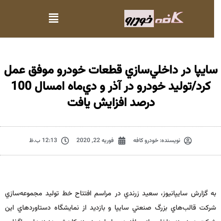
ايپا در داخلي‌سازي قطعات خودرو موفق عمل
كرد/توليد خودرو در آذر و دي‌ماه امسال 100
درصد افزايش يافت
نویسنده:
خودرو کافه
فوریه 22, 2020
12:13 ب.ظ
به گزارش سايپانيوز، سعيد زرندي در مراسم افتتاح خط توليد مجموعه‌سازي
شركت قالب‌هاي بزرگ صنعتي سايپا و بازديد از نمايشگاه دستاوردهاي اين