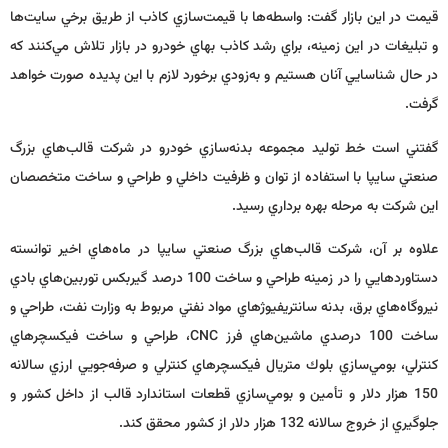
قيمت در اين بازار گفت: واسطه‌ها با قيمت‌سازي كاذب از طريق برخي سايت‌ها
و تبليغات در اين زمينه، براي رشد كاذب بهاي خودرو در بازار تلاش مي‌كنند كه
در حال شناسايي آنان هستيم و به‌زودي برخورد لازم با اين پديده صورت خواهد
گرفت.
گفتني است خط توليد مجموعه بدنه‌سازي خودرو در شركت قالب‌هاي بزرگ
صنعتي سايپا با استفاده از توان و ظرفيت داخلي و طراحي و ساخت متخصصان
اين شركت به مرحله بهره برداري رسيد.
علاوه بر آن، شركت قالب‌هاي بزرگ صنعتي سايپا در ماه‌هاي اخير توانسته
دستاوردهايي را در زمينه طراحي و ساخت 100 درصد گيربكس توربين‌هاي بادي
نيروگاه‌هاي برق، بدنه سانتريفيوژهاي مواد نفتي مربوط به وزارت نفت، طراحي و
ساخت 100 درصدي ماشين‌هاي فرز
CNC
، طراحي و ساخت فيكسچرهاي
كنترلي، بومي‌سازي بلوك متريال فيكسچرهاي كنترلي و صرفه‌جويي ارزي سالانه
150 هزار دلار و تأمين و بومي‌سازي قطعات استاندارد قالب از داخل كشور و
جلوگيري از خروج سالانه 132 هزار دلار از كشور محقق كند.