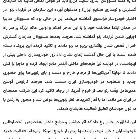
بنا به گفته مسوولان ایدرو، سایت بن‌رو باید در عوض بدهی سایپا (به سازمان
گسترش و نوسازی صنایع ایران) و به‌عنوان آورده این سازمان در قرارداد رنو، در
اختیار خودروساز فرانسوی گذاشته می‌شد. این در حالی بود که مسوولان سایپا
در همان ابتدا مخالفت خود را با این ماجرا اعلام و اولین مانع بزرگ بر سر راه
اجرایی شدن قرارداد رنو گذاشته شد. هرچند بعدها مسوولان سازمان گسترش
خبر از قطعی شدن واگذاری بن‌رو به رنو دادند و تاکید کردند این پرونده بسته
شده است، با این حال گذشت زمان نشان داد زور خودروسازان داخلی بیش از
اینهاست. در نهایت نیز طرف‌های داخلی آنقدر مانع ایجاد کرده و ماجرا را کش
دادند تا نهایتا آمریکایی‌ها از برجام خارج و دست و پای رنویی‌ها برای حضوری
جدید و متفاوت در خودروسازی ایران سست شد. هرچند کارلوس گوسن
مدیرعامل وقت رنو بعد از خروج آمریکا از برجام تاکید کرد این شرکت همچنان
در ایران می‌ماند، اما با آغاز تحریم‌ها نظر رنویی‌ها عوض شد و مجبور به رفتن یا
به قول خودشان تعلیق فعالیت هایشان شدند.
این اتفاق در حالی رخ داد که اگر حواشی و موانع داخلی به‌خصوص انحصارطلبی
خودروسازان داخلی نبود، رنو نه‌تنها پیش از خروج آمریکا از برجام، فعالیت جدید