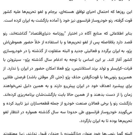
این روزها که احتمال احیای توافق هسته‌ای، برجام و لغو تحریم‌ها علیه کشور
قوت گرفته، رنو خودروساز فرانسوی نیز خود را آماده بازگشت به ایران کرده است.
بنابر اطلاعاتی که منابع آگاه در اختیار “روزنامه دنیای‌اقتصاد” گذاشته‌اند، رنو
قصد دارد بلافاصله پس از لغو تحریم‌ها و با استفاده از خلأ حضور هموطن‌اش
پژو، به ایران برگردد و فعالیتی جدید و البته متفاوت از گذشته را در خودروسازی
کشور آغاز کند. بر این اساس با توجه به ادغام سال گذشته پژو- سیتروئن با
فیات-کرایسلر و تولد برند استلانتیس، پژو فعلا امکان حضور در ایران را ندارد. از
همین‌رو رنویی‌ها با قوت‌گرفتن حذف پژو (حتی اگر موقتی باشد) فرصتی طلایی
برای پیشبرد اهداف خود در ایران پیش‌رو دارند و به همین دلیل نمی‌خواهند
زمان را از دست بدهند و از همین حالا بابت بازگشت‌شان برنامه‌ریزی کرده‌اند.
بازگشت رنو را برخی فعالان صنعت خودرو از جمله قطعه‌سازان نیز تایید کرده و
می‌گویند خودروساز فرانسوی طی حدودا سه سال گذشته همواره در انتظار لغو
تحریم‌ها بوده تا به ایران بازگردد.
البته گویا رنویی‌ها خود عنوان «بازگشت» را چندان قبول ندارند، زیرا معتقدند