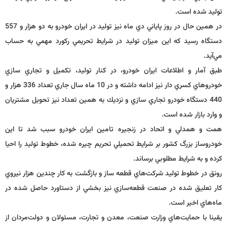
توليد شده است.
در همين حال در روز پاياني دي ماه نيز توليد در ايران خودرو به دو هزار و 557
دستگاه رسيد كه اين ميزان توليد در شرايط تحريمي ركورد مهمي به حساب
مي‌آيد.
طبق آمار و اطلاعات ايران خودرو، در كنار توليد، تكميل و تجاري سازي
خودروهاي كسري دار نيز ادامه داشته و در 10 ماه سال جاري تعداد 336 هزار و
440 دستگاه خودرو تجاري سازي و نزديك به همين تعداد نيز تحويل مشتريان
و وارد بازار شده است.
همت و همدلي و اتحاد در زنجيره تامين ايران خودرو سبب شد تا اين
خودروساز بزرگ كشور بر شرايط تحميلي تحريم چيره شده، خطوط توليد را احيا
كرده و به شرايط مطلوبي برساند.
رونق در خطوط توليد شركت‌هاي قطعه ساز و بازگشت به كار چندين هزار نيروي
كار تعليق شده در صنعت قطعه‌سازي نيز بخشي از دستاورد حاصل شده در
ماه‌هاي اخير است.
يقينا با حمايت‌هاي وزارت صنعت، معدن و تجارت، مسئولان و دولت‌مردان از