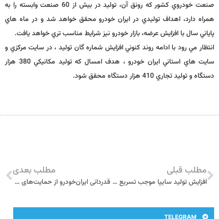
صنعت خودروي كشور كه رونق آن، توليد در بيش از 60 صنعت وابسته را به
همراه دارد، اهداف توليدي در ايران خودرو محقق خواهد شد و در ماه هاي
پاياني سال با افزايش عرضه، بازار خودرو نيز شرايط مناسب تري خواهد يافت.
انتظار مي رود با ادامه روند كنوني افزايش شماره گان توليد ، در سايت مركزي و
سايت هاي استاني ايران خودرو ، هدف امسال كه توليد مكانيكي 380 هزار
دستگاه و توليد تجاري 410 هزار دستگاه محقق شود.
مطلب قبلی
مطلب بعدی
افزايش توليد سايپا موجب تسريع در تحويل خودرو است/ همه خودروها در اسرع وقت تحويل مشتريان مي‌شود/ سايپا آينده‌اي مطلوب براي صنعت خودرو رقم خواهد زد
قدردانی ایران‌خودرو از حمایت‌های بانک مرکزی از خودروسازان
TELEGRAM