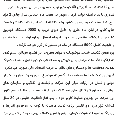
سال گذشته شاهد افزایش 40 درصدی تولید خودرو در کرمان موتور هستیم.
فیروزی با بیان اینکه تولید کرمان موتور در هفت ماه ابتدایی سال جاری 2 برابر
نرخ رشد صنعت خودروسازی کشور رشد داشته است، ادامه داد: کاهش شیفت
های کاری در آبان ماه جاری به دلیل دپوی قریب به 9000 دستگاه خودروی
تولیدی در کارخانه، مقطعی است و از آذرماه امسال دوباره تولید با دو شیفت و
با ظرفیت کامل 5000 دستگاه در ماه در دستور کار قرار خواهد گرفت.
وی ضمن تكذيب شديد موضوعات و موارد مطروحه در فضاي مجازي اعلام نمود
كه اينگونه اقدامات عوامل وطن فروش و ضدانقلاب در درجه اول با هدف کمرنگ
نمودن موفقيت ها و دستاوردهای نظام در عرصه اقتصاد ملی صورت می پذیرد.
فیروزی متذکر شد: متاسفانه باید بگویم که موضوع القای وجود بحران در کرمان
موتور و تنش در ارتباط میان این شرکت و نهادهای انقلابی و سازمان های
دولتی در دستور کار کانال های ضدانقلاب قرار گرفته است، در حالیکه هم اکنون
این شرکت در بهترین شرایط کاری خود از بدو آغاز فعالیت هایش در 20 سال
گذشته قرار دارد. وی تغییر برنامه تولید ماهیانه با توجه به موجودی انبارها و
پارکینگ و تعهدات شرکت کرمان موتور را امری کاملاً طبیعی خواند و تصریح کرد: