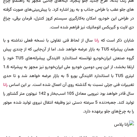
هم رنگ بدنه، طرح جدید جلو پنجره، آینه‌های جانبی مجهز به راهنماو چراغ
های جلو عقب با طراحی جذاب و به روز اشاره كرد. با پیش‌بینی‌های صورت گرفته
در طراحی این خودرو‌، امكان به‌كارگیری سیستم كروز كنترل، فرمان برقی، چراغ
دی لایت و گیربكس اتوماتیك نیز فراهم شده است.
شایان ذکر است که
رانا
سال از لحاظ فنی تفاوتی با نسخه فعلی نداشته و با
همان پیشرانه TU5 به بازار عرضه خواهد شد. اما از آن‌جایی که از چندی پیش
گروه صنعتی ایران‌خودرو توانسته استاندارد الایندگی پیشرانه‌های TU5 خود را
ارتقا بخشد، از این پس دومین خودرو ملی ایران‌خودرو نیز مجهز به پیشرانه 1.6
لیتری TU5 با استاندارد الایندگی یورو 5 به بازار عرضه خواهد شد و تا حدی
تغییرات فنی جزئی نسبت به گذشته روی آن اعمال شده است. بر این اساس
رانا
سال قادر خواهد بود نیرویی معادل 105 اسب‌بخار و 142 نیوتون متر گشتاور را
تولید کند. جعبه‌دنده 5 سرعته دستی نیز وظیفه انتقال نیروی تولید شده موتور
را به چرخ‌های جلو برعهده دارد.