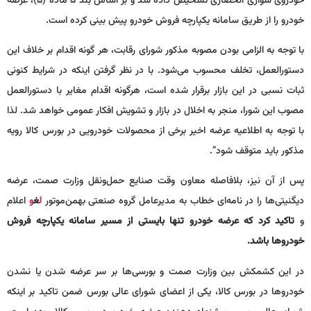
خودروی سواری انحصاری تشخیص داده شد و بر اساس بند ۵ ماده (۵)، عرضه
خودرو را از طریق سامانه یکپارچه فروش خودرو پیش بینی کرده است.
با توجه به الزامی بودن مصوبه مذکور شورای رقابت، هر گونه اقدام بر خلاف این
دستورالعمل، تخلف محسوب می‌شود. با در نظر گرفتن اینکه در شرایط کنونی
ثبات نسبی در این بازار برقرار شده است، هرگونه اقدام مغایر با دستورالعمل
مصوب این شورا، منجر به اخلال در بازار و تشویش افکار عمومی خواهد شد. لذا
با توجه به اطلاعیه عرضه اخیر برخی از محصولات خودرویی در بورس کالا رویه
مذکور باید متوقف شود”.
پس از آن نیز، بلافاصله معاون وقت صنایع حمل‌ونقل وزارت صمت، عرضه
دیگنیتی‌ها را در نامه‌ای خطاب به مدیرعامل گروه صنعتی بهمن‌موتور
ل
غ
و
اعلام
و
تاکید کرد که عرضه‌ خودرو تنها بایستی از مسیر سامانه یکپارچه فروش
خودروها باشد.
در این کشمکش بین وزارت صمت و بورسی‌ها بر سر عرضه شدن یا نشدن
خودروها در بورس کالا، یکی از اعضای شورای عالی بورس ضمن تاکید بر اینکه