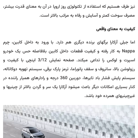
نیز طرف هستیم که استفاده از تکنولوژی روز اروپا در آن به معنای قدرت بیشتر،
مصرف سوخت کمتر و آسایش و رفاه به مراتب بالاتر است.
کیفیت به معنای واقعی
اما جیلی آزکارا برگ­های برنده دیگری هم دارد. با ورود به داخل کابین، چرم
Nappa‌ به کار رفته و کیفیت قطعات داخل کابین بلافاصله حس یک خودرو
اسپرت و لوکس را تداعی می­کند. صفحه نمایش 3/12 اینچی با کیفیت و
رزولوشن بالا، سانروف و سقف پانوراما، ترمز پارک برقی، سیستم تهویه دوکاناله،
سیستم پایش فشار باد تایرها، دوربین 360 درجه و رادارهای همیار راننده در
کنار بسیاری امکانات دیگر باعث می­شود آزکارا یک سر و گردن بالاتر از چینی­ها و
غیرچینی­های هم­رده خود باشد.