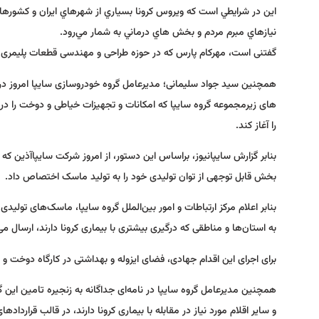
این در شرايطي است كه ويروس كرونا بسياري از شهرهاي ايران و كشوره
نيازهاي مبرم مردم و بخش هاي درماني به شمار مي‌رود.
گفتنی است، مهرکام پارس که در حوزه طراحی و مهندسی قطعات پلیمری 
همچنین سید جواد سلیمانی؛ مدیرعامل گروه خودروسازی سایپا امروز در
های زیرمجموعه گروه سایپا که امکانات و تجهیزات خیاطی و دوخت را در 
را آغاز کند.
بنابر گزارش سایپانیوز، براساس این دستور، از امروز شرکت سایپاآذین که
بخش قابل توجهی از توان تولیدی خود را به تولید ماسک اختصاص داد.
بنابر اعلام مرکز ارتباطات و امور بین‌الملل گروه سایپا، ماسک‌های تولی
به استان‌ها و مناطقی که درگیری بیشتری با بیماری کرونا دارند، ارسال می
برای اجرای این اقدام جهادی، فضای ایزوله و بهداشتی در کارگاه دوخت و
همچنین مدیرعامل گروه سایپا در نامه‌ای جداگانه به زنجیره تامین این گ
و سایر اقلام مورد نیاز در مقابله با بیماری کرونا دارند، در قالب قرارداد