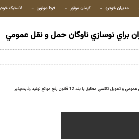
مدیران خودرو
کرمان موتور
فردا موتورز
لاستیک خودر
ران براي نوسازي ناوگان حمل و نقل عمومي
طابق با بند 12 قانون رفع موانع توليد رقابت‌پذير