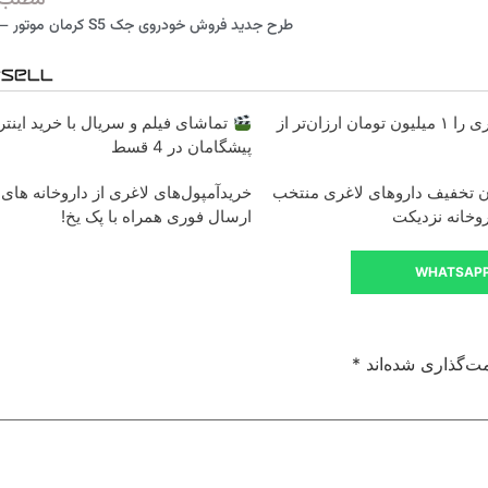
مطلب 
طرح جدید فروش خودروی جک S5 کرمان موتور – آبان 98
آمپول‌های لاغری را ۱ میلیون تومان ارزان‌تر از
پیشگامان در 4 قسط
ان تخفیف داروهای لاغری منتخب
خریدآمپول‌های لاغری از داروخانه های
روخانه نزدیکت
ارسال فوری همراه با پک یخ!
WHATSAP
ت‌گذاری شده‌اند
*