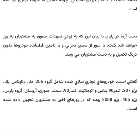
قطعه هستند و با آغاز تزريق نقدينگي، چرخه تامين به شرايط بهتري بازگشته
است.
بخت آزما در پايان با بيان اين كه به زودي تعهدات معوق به مشتريان به روز
خواهد شد گفت: با عبور از مسير بحراني و با تامين قطعات، خودروها بدون
درنگ تكميل و به دست مشتريان مي رسد.
گفتني است، خودروهاي تجاري سازي شده شامل گروه 206، دنا، دناپلاس، رانا،
پژو 207، تندر90 پلاس و اتوماتيك، تندر90،‌ سمند، سورن، آريسان، گروه پارس،
پژو 405، پژو 2008 بوده كه در روزهاي اخير به مشتريان تحويل داده شده
است.