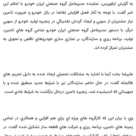
به گزارش ايكوپرس، نماينده مديرعامل گروه صنعتي ايران خودرو با اعلام اين
خبر گفت: با توجه به آغاز فصل افزايش تقاضا در بازار خودرو و ضرورت تامين
نياز مشتريان از سويي و ايجاد گردش نقدينگي در زنجيره توليد خودرو از سويي
ديگر، با دستور مديرعامل گروه صنعتي ايران خودرو تمامي گروه هاي تامين،
توليد، برنامه ريزي و سازندگان، بر تجاري سازي خودروهاي ناقص و تحويل به
مشتريان تمركز كرده اند.
عليرضا بخت آزما با اشاره به مشكلات تحميلي ايجاد شده به دليل تحريم هاي
ظالمانه گفت: در حال حاضر سازندگان نيز با شرايط جديد منطبق شده و با
تمهيداتي كه انديشيده شد، زنجيره تامين درحال بازگشت به شرايط عادي است.
وي با بيان اين كه كارگروه هاي ويژه اي براي هم افزايي و همكاري در تمامي
زمينه هاي تامين، برنامه ريزي و شركت هاي قطعه ساز تشكيل شده گفت: در
روزهاي تعطيل اخير كاركنان در واحدهاي مرتبط به صورت سه شيفت در محل