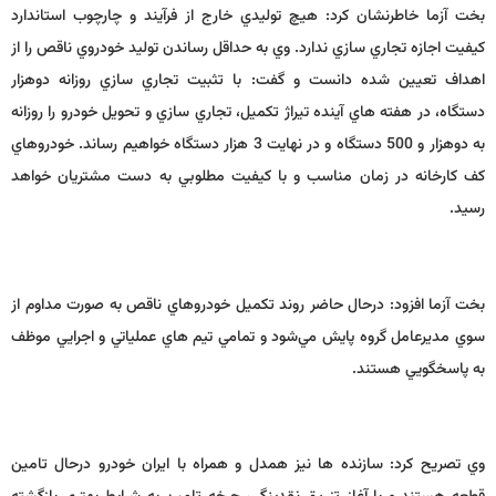
بخت آزما خاطرنشان كرد: هيچ توليدي خارج از فرآيند و چارچوب استاندارد
كيفيت اجازه تجاري سازي ندارد. وي به حداقل رساندن توليد خودروي ناقص را از
اهداف تعيين شده دانست و گفت: با تثبيت تجاري سازي روزانه دوهزار
دستگاه، در هفته هاي آينده تيراژ تكميل، تجاري سازي و تحويل خودرو را روزانه
به دوهزار و 500 دستگاه و در نهايت 3 هزار دستگاه خواهيم رساند. خودروهاي
كف كارخانه در زمان مناسب و با كيفيت مطلوبي به دست مشتريان خواهد
رسيد.
بخت آزما افزود: درحال حاضر روند تكميل خودروهاي ناقص به صورت مداوم از
سوي مديرعامل گروه پايش مي‌شود و تمامي تيم هاي عملياتي و اجرايي موظف
به پاسخگويي هستند.
وي تصريح كرد:‌ سازنده ها نيز همدل و همراه با ايران خودرو درحال تامين