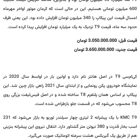
T9 سه میلیارد 50 میلیون تومان بود و بنابراین، شاهد افزایش قیمت عجیب
600 میلیون تومانی هستیم. این در حالی است که کرمان موتور اواخر مهرماه
امسال قیمت این پیکاپ را 340 میلیون تومان افزایش داده بود. این یعنی ظرف
حدود سه ماه، قیمت T9 نزدیک به یک میلیارد تومان افزایش پیدا کرده است.
قیمت قبل: 3.050.000.000 تومان
قیمت جدید: 3.650.000.000 تومان
کی‌ام‌سی T9 در اصل هانتر نام دارد و اولین بار در اواسط سال 2020 در
نمایشگاه خودروی پکن رونمایی و از ابتدای سال 2021 راهی بازار چین شد. این
پیکاپ بر اساس همان پلتفرم T8 ساخته شده و در اصل فیس‌لیفت بزرگی روی
T8 محسوب می‌شود که در قسمت جلو بازطراحی شده است.
KMC T9 با یک پیشرانه 2 لیتری چهار سیلندر توربو به بازار می‌شود که 231
اسب بخار قدرت و 380 نیوتن متر گشتاور دارد. انتقال نیروی این پیشرانه بنزینی
هم از طریق یک گیربکس هشت سرعته اتوماتیک صورت می‌گیرد.