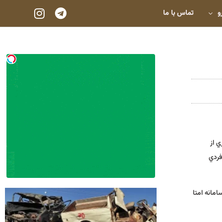
و
تماس با ما
ي از
ات فردي
امانه امتا