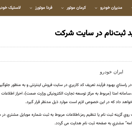
مدیران خودرو
کرمان موتور
فردا موتورز
لاستیک خودر
ید ثبت‌نام در سایت شرکت
 راستاي بهبود فرآیند تعریف کد کاربري در سایت فروش اینترنتی و به منظور جلوگیر
شکلات ثبت اطلاعات شخصی مغایر،از روز چهارشنبه مورخ 99/01/27 ،سامانه امتا (مربوط به مرکز توسعه تجارت الکترونیکی وزارت صمت)، احراز اطلاع
یک روي گزینه ثبت نام یا تنظیم رمز،اطلاعات مربوط به ثبت شماره موبایل مشتري در س
دامه” مشتري به صفحه ثبت نام هدایت می گردد.