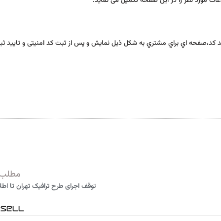
د کد،صفحه اي براي مشتري به شکل ذیل نمایش و پس از ثبت کد امنیتی و تایید ثب
مطلب 
توقف اجرای طرح ترافیک تهران تا اطل