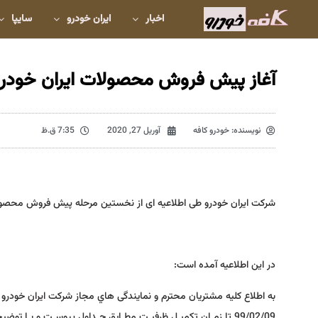
اخبار
ایران خودرو
سایپا
آغاز پیش فروش محصولات ایران خودرو – سه ش
نویسنده:
خودرو کافه
آوریل 27, 2020
7:35 ق.ظ
شرکت ایران خودرو طی اطلاعیه ای از نخستین مرحله پیش فروش محصولاتش از ساعت ۱۱ صبح سه شنبه ۹ ا
در این اطلاعیه آمده است:
99/02/09 تا زمـان تکمیـل ظرفیـت مطـابق جـداول پیوسـت و بـا توضیحات ذیل ارائه می گردد.