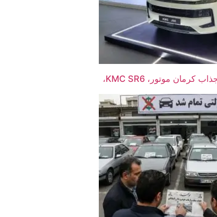
شاسی‌بلند جدید و جذاب کرمان موتور، KMC SR6،