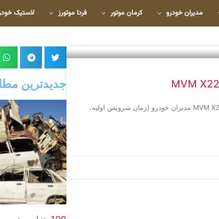
مدیران خودرو
کرمان موتور
فردا موتورز
لاستیک خودر
جدیدترین مطا
در این مطلب راهنمای کامل شرایط گارانتی ماشین ام وی ام ایکس22 MVM X22 مدیران خودرو (زمان سرویس اولیه،