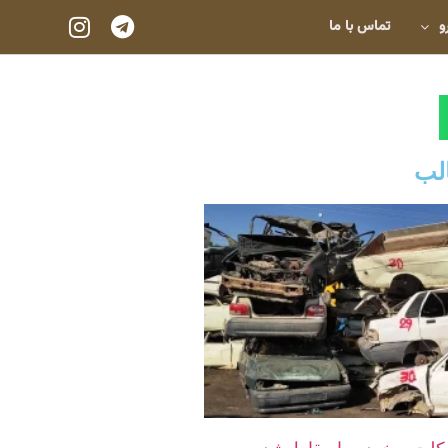
و
تماس با ما
لب