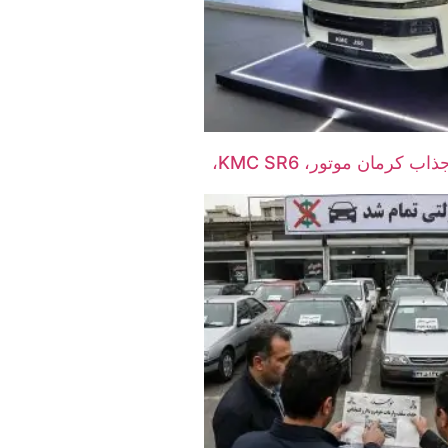
شاسی‌بلند جدید و جذاب کرمان موتور، KMC SR6،