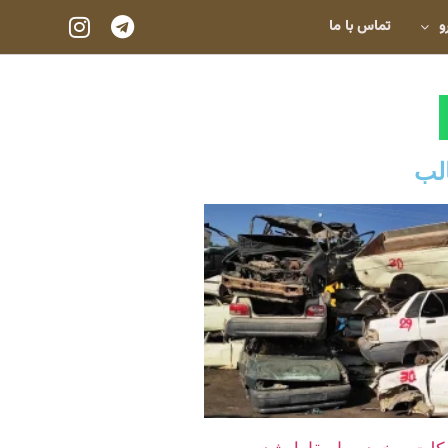
و
تماس با ما
لب