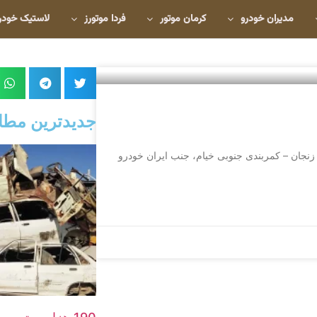
مدیران خودرو
کرمان موتور
فردا موتورز
لاستیک خودر
جدیدترین مطا
دیریت: قربانیان نشانی: زنجان – کمربندی جنوبی خیام، جنب ایران خودرو