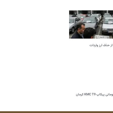
از حذف ارز واردات
افزایش 600 میلیون تومانی پیکاپ KMC T9 کرمان