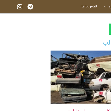
و
تماس با ما
لب