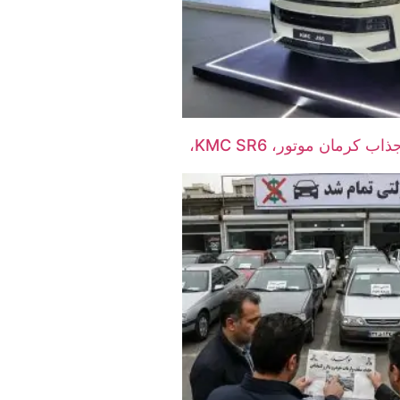
شاسی‌بلند جدید و جذاب کرمان موتور، KMC SR6،