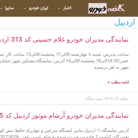
اخبار
ایران خودرو
سایپا
اردبیل
نمایندگی مدیران خودرو غلام حسینی کد 313 اردبیل
شهر به اهر،نرسیده
ادامه مطلب »
جولای 10, 2019
بدون دیدگاه
نمایندگی مدیران خودرو آرشام موتور اردبیل کد 405 اردبیل
تعمیرگاه: کیلومتر2 جاده سرعین-نرسیده به شام اسبی تلفن: 33573029 modiran_khodro405 : اینستا‌گرام ساعت