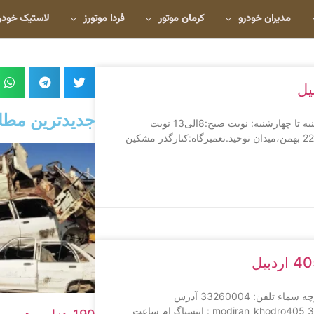
مدیران خودرو
کرمان موتور
فردا موتورز
لاستیک خودر
جدیدترین مطا
ساعت پذیرش: شنبه تا چهارشنبه:8الی17 پنجشنبه:8الی13 ساعت کار: شنبه تا چهارشنبه: نوبت صبح:8الی13 نوبت
عصر:14:30الی18 پنجشنبه:8الی14 آدرس: نمایشگاه:مشکین شهر،خیابان22 بهمن،میدان توحید.تعمیرگاه:کنارگذر مشکین
آدرس نمایشگاه 1: اردبیل،مابین ایستگاه سرعین و چهارراه حافظ نبش کوچه سماء تلفن: 33260004 آدرس