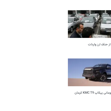
از حذف ارز واردات
افزایش 600 میلیون تومانی پیکاپ KMC T9 کرمان