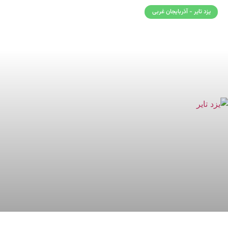
یزد تایر - آذربایجان غربی