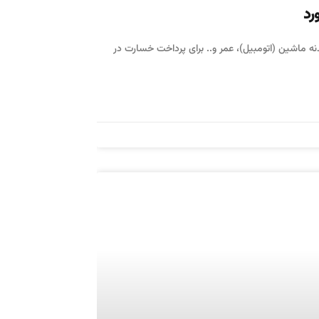
رد
ه ماشین (اتومبیل)، عمر و.. برای پرداخت خسارت در