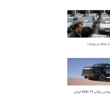
از حذف ارز واردات
افزایش 600 میلیون تومانی پیکاپ KMC T9 کرمان