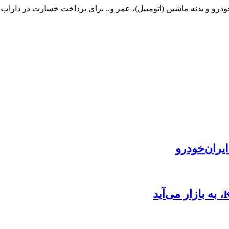
درو و بدنه ماشین (اتومبیل)، عمر و.. برای پرداخت خسارت در داراب
یران‌خودرو