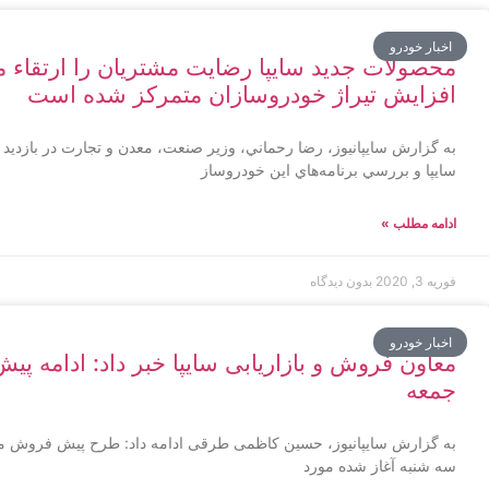
اخبار خودرو
محصولات جديد سايپا رضايت مشتریان را ارتقاء می
افزايش تيراژ خودروسازان متمركز شده است
به گزارش سايپانيوز، رضا رحماني، وزیر صنعت، معدن و تجارت در بازديد 
سايپا و بررسي برنامه‌هاي اين خودروساز
ادامه مطلب »
فوریه 3, 2020
بدون دیدگاه
اخبار خودرو
معاون فروش و بازاریابی سایپا خبر داد: ادامه پ
جمعه
به گزارش سایپانیوز، حسین کاظمی طرقی ادامه داد: طرح پیش فروش محص
سه شنبه آغاز شده مورد