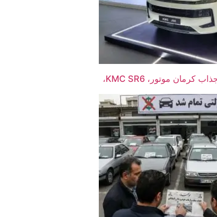
شاسی‌بلند جدید و جذاب کرمان موتور، KMC SR6،