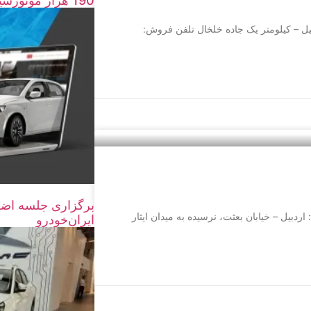
190 هزار موتورسیکلت و خودرو اسقاط شد
ت: قبادی نشانی: اردبیل – کیلومتر یک جاده خلخال تلفن فروش:
برگزاری جلسه اضط
ریت: فصاحتی نشانی: اردبيل – خیابان بعثت، نرسيده به ميدان ايثار
ایران‌خودرو