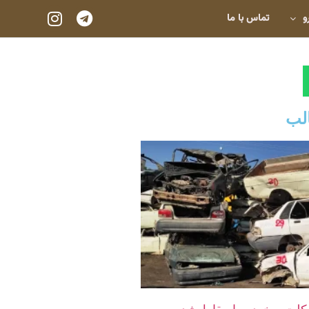
و
تماس با ما
لب