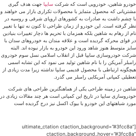
خودرو شاهین، خودرویی است که شرکت
سایپا
جهت هدف گیری
مشتریانی که محصول متمایز با محصولات تکراری بازار می خواهند و
با چشم داشت به صادرات به کشورهای اروپای شرقی و روسیه در
نظر گرفته است. این خودرو از زمان طراحی تا کنون نه تنها با تغییر
نام از رهام به شاهین بلکه همزمان با تحریم ها دچار تغییرات بنیادین
در قوای محرکه گردیده است و علاقه مندان به خودروهای سدان با
سایز متوسط هنوز شاهد ورود این خودرو به بازار نبوده اند. البته
شرکت خودروسازی سایپا قبل از انقلاب اسلامی نسل سوم خودروی
رامبلر آمریکن را با نام شاهین تولید می نمود که این تشابه اسمی
هیچگونه ارتباطی با محصول قدیمی سایپا نداشته زیرا مدت زیادی از
تعطیلی کمپانی آمریکایی رامبلر می گذرد.
شاهین در زمینه طراحی یکی از هماهنگترین طراحی های شرکت
خودروسازی سایپا در تاریخ این کمپانی است هر چند مقالات زیادی در
مورد شباهتهای این خودرو با بیوک اکسل نیز درج گردیده است
[ultimate_ctation ctaction_background=”#3fcc8a”
ctaction_background_hover=”#3fcc8a”