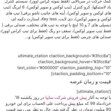
کمک حرکت در سربالایی (فقط نمونه کراس اوور)، سیستم کنترل
باد لاستیکها، کرو کنترل (تیپ لوکس و سوپر لوکس)، 6 ایربگ (تیپ
های لوکس و سوپر لوکس)، آینه های جانیب تاشو برقی( تیپ های
لوکس و سوپر لوکس)، دی لایت، Key less، استارت دکمه ای،
دیسپلی های 7 و 10 اینچ با توجه به تیپ های مختلف، صندلی برقی (
فقط تیپ سوپر لوکس)، سقف دو رنگ (فقط برای تیپ کراس اوور)،
صندلی های چرمی (فقط برای تیپ سوپر لوکس) و…
[ultimate_ctation ctaction_background=”#3fcc8a”
ctaction_background_hover=”#3fcc8a”
text_color=”#000000″ ctaction_padding_top=”10″
ctaction_padding_bottom=”10″]
قیمت و زمان عرضه
[/ultimate_ctation]
با توجه به آغاز
پیش فروش شرکت سایپا
در روز یکشنبه 18
خردادماه 99 که مبلغ پیش پرداخت علی الحساب برای این خودرو
80 میلیون تومان در نظر گرفته شد، حال به نظر می رسد قیمت