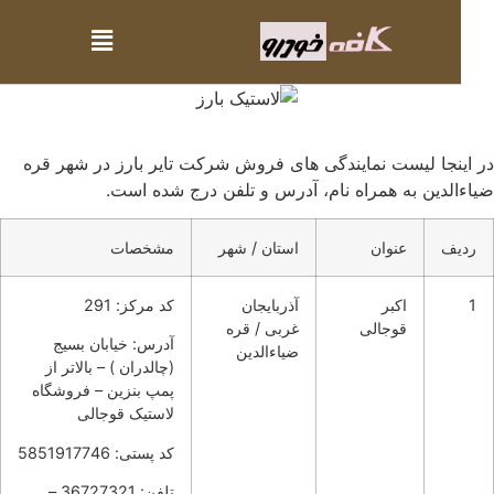
اینجا لیست نمایندگی های فروش شرکت تایر بارز در شهر قره
ءالدین به همراه نام، آدرس و تلفن درج شده است.
ردیف
عنوان
استان / شهر
مشخصات
1
اکبر
آذربایجان
کد مرکز: 291
قوجالی
غربی / قره
آدرس: خیابان بسیج
ضیاءالدین
(چالدران ) – بالاتر از
پمپ بنزین – فروشگاه
لاستیک قوجالی
کد پستی: 5851917746
تلفن: 36727321 –