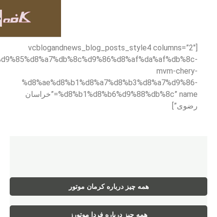
[vcblogandnews_blog_posts_sty
categories=”%d9%86%d9%85%d8%a7%db%8c%d9%86%d8%af
%d8%ae%d8%b1%d8%a7%d8%b3
%d8%b1%d8%b6%d9%88%db%8c” name=”خراسان
چیز درباره کرمان موتور
 چیز درباره فردا موتورز